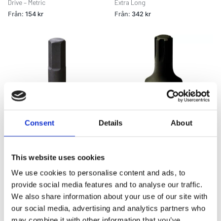
Drive – Metric
Extra Long
Från:
154
kr
Från:
342
kr
Consent
Details
About
Male Hexagon Driver 1/2″ Square
Ribe 1/2″ Square Drive
Drive – A/F
Från:
258
kr
This website uses cookies
Från:
154
kr
We use cookies to personalise content and ads, to
provide social media features and to analyse our traffic.
We also share information about your use of our site with
our social media, advertising and analytics partners who
may combine it with other information that you’ve