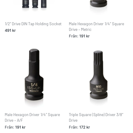
1/2″ Drive DIN Tap Holding Socket
Male Hexagon Driver 1/4″ Square
Drive – Metric
491
kr
Från:
191
kr
Male Hexagon Driver 1/4″ Square
Triple Square (Spline) Driver 3/8″
Drive – A/F
Drive
Från:
191
kr
Från:
172
kr