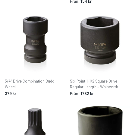
Från:
154
kr
3/4″ Drive Combination Budd
Six-Point 1-1/2 Square Drive
Wheel
Regular Length – Whitworth
379
kr
Från:
1782
kr