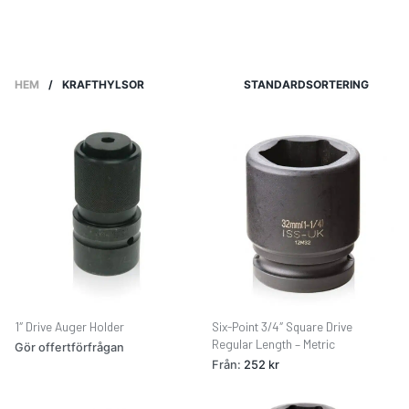
Bi-Hexagon Sockets
Industry Sockets
Male Drive
HEM
/
KRAFTHYLSOR
STANDARDSORTERING
1″ Drive Auger Holder
Six-Point 3/4″ Square Drive
Regular Length – Metric
Gör offertförfrågan
Från:
252
kr