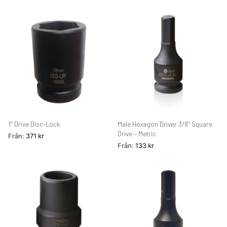
1″ Drive Disc-Lock
Male Hexagon Driver 3/8″ Square
Drive – Metric
Från:
371
kr
Från:
133
kr