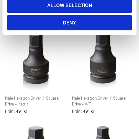
o
Male Hexagon Driver 3/4″ Square
Male Hexagon Driver 1″ Square
ALLOW SELECTION
n
Drive Short Series – Metric
Drive Short Series – Metric
Från:
528
kr
Från:
678
kr
DENY
Male Hexagon Driver 1″ Square
Male Hexagon Driver 1″ Square
Drive – Metric
Drive – A/F
Från:
491
kr
Från:
491
kr