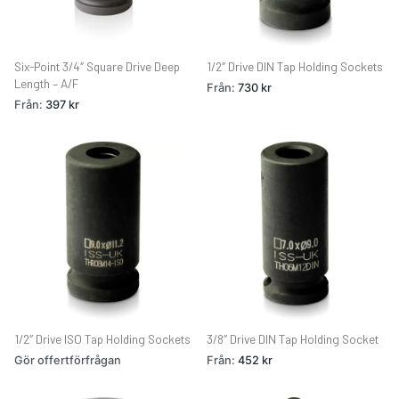
Six-Point 3/4″ Square Drive Deep
1/2″ Drive DIN Tap Holding Sockets
Length – A/F
Från:
730
kr
Från:
397
kr
1/2″ Drive ISO Tap Holding Sockets
3/8″ Drive DIN Tap Holding Socket
Gör offertförfrågan
Från:
452
kr