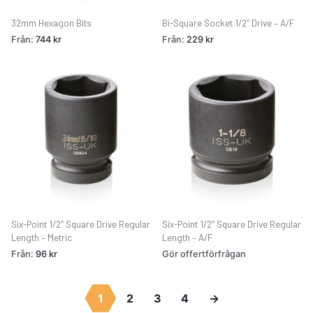
32mm Hexagon Bits
Bi-Square Socket 1/2″ Drive – A/F
Från:
744
kr
Från:
229
kr
Six-Point 1/2″ Square Drive Regular
Six-Point 1/2″ Square Drive Regular
Length – Metric
Length – A/F
Från:
96
kr
Gör offertförfrågan
1
2
3
4
→