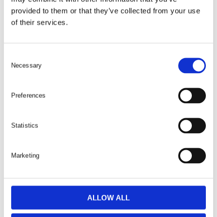
provided to them or that they’ve collected from your use
of their services.
C
Necessary
o
Male Hexagon Driver 3/4″ Square
Male Hexagon Driver 3/4″ Square
n
Drive – Metric
Drive – A/F
s
Från:
342
kr
Från:
342
kr
Preferences
e
n
t
Statistics
S
e
Marketing
l
e
c
t
ALLOW ALL
i