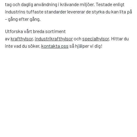
tag och daglig användning i krävande miljöer. Testade enligt
industrins tuffaste standarder levererar de styrka du kan lita på
– gång efter gång.
Utforska vårt breda sortiment
av
krafthylsor
,
industrikrafthylsor
och
specialhylsor
. Hittar du
inte vad du söker,
kontakta oss
så hjälper vi dig!
Vad är en krafthylsa?
Vilka typer av krafthylsor finns hos Hylsexperten?
Vilken storlek ska jag välja?
När ska jag använda krafthylsor istället för vanliga
hylsor?
Kan jag använda krafthylsor med handverktyg?
Vad betyder svart yta på en krafthylsa?