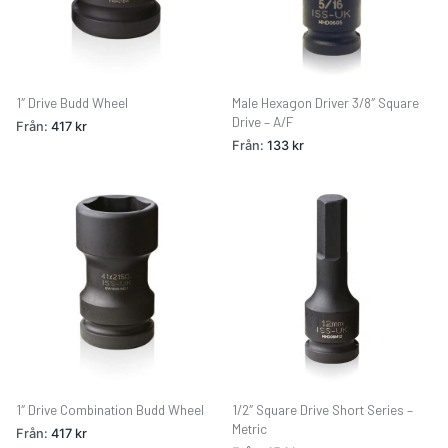
1″ Drive Budd Wheel
Male Hexagon Driver 3/8″ Square
Drive – A/F
Från:
417
kr
Från:
133
kr
1″ Drive Combination Budd Wheel
1/2″ Square Drive Short Series –
Metric
Från:
417
kr