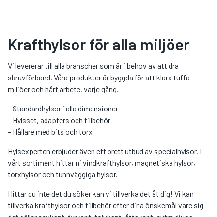
Krafthylsor för alla miljöer
Vi levererar till alla branscher som är i behov av att dra
skruvförband. Våra produkter är byggda för att klara tuffa
miljöer och hårt arbete, varje gång.
– Standardhylsor i alla dimensioner
– Hylsset, adapters och tillbehör
– Hållare med bits och torx
Hylsexperten erbjuder även ett brett utbud av specialhylsor. I
vårt sortiment hittar ni vindkrafthylsor, magnetiska hylsor,
torxhylsor och tunnväggiga hylsor.
Hittar du inte det du söker kan vi tillverka det åt dig! Vi kan
tillverka krafthylsor och tillbehör efter dina önskemål vare sig
det gäller sexkant, fyrkant, tolvkant, åttakant, extra djupa,