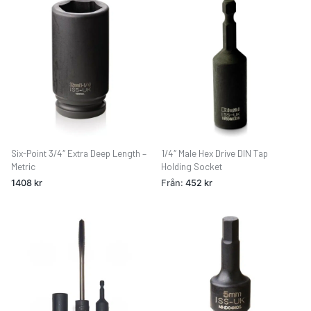
Six-Point 3/4″ Extra Deep Length –
1/4″ Male Hex Drive DIN Tap
Metric
Holding Socket
1408
kr
Från:
452
kr