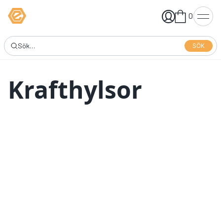
0
SÖK
Krafthylsor