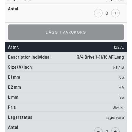
LÄGG I VARUKORG
1227L
3/4 Drive 1-11/16 AF Long
1-11/16
63
44
95
654
kr
lagervara