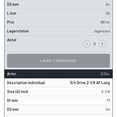
54
95
861
kr
lagervara
LÄGG I VARUKORG
1234L
3/4 Drive 2-1/8 AF Long
2-1/8
77
54