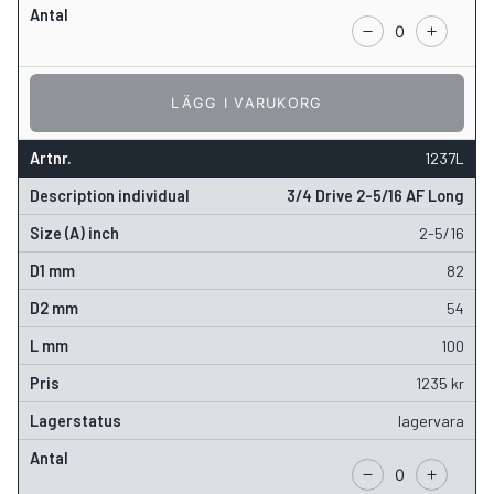
LÄGG I VARUKORG
1237L
3/4 Drive 2-5/16 AF Long
2-5/16
82
54
100
1235
kr
lagervara