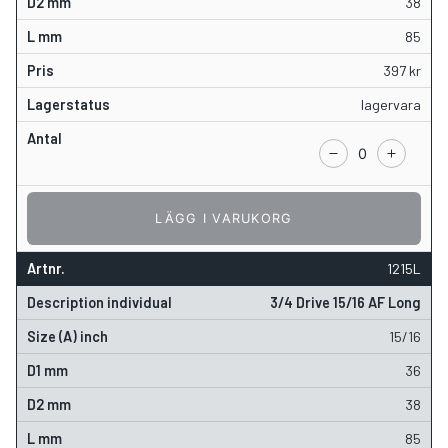
38
85
397
kr
lagervara
LÄGG I VARUKORG
1215L
3/4 Drive 15/16 AF Long
15/16
36
38
85