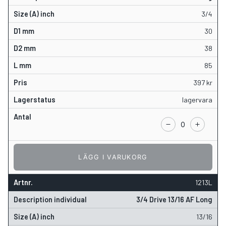
3/4
30
38
85
397
kr
lagervara
LÄGG I VARUKORG
1213L
3/4 Drive 13/16 AF Long
13/16