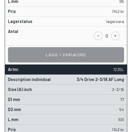
95
1142
kr
lagervara
LÄGG I VARUKORG
1235L
3/4 Drive 2-3/16 AF Long
2-3/16
77
54
100
1142
kr