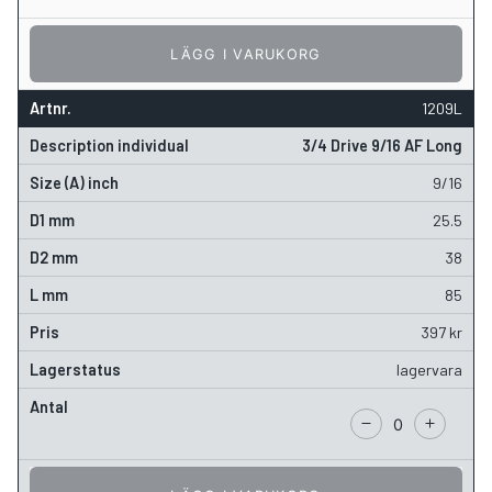
LÄGG I VARUKORG
1209L
3/4 Drive 9/16 AF Long
9/16
25.5
38
85
397
kr
lagervara