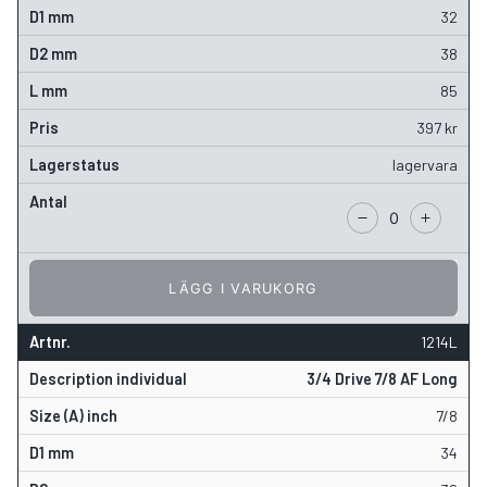
32
38
85
397
kr
lagervara
LÄGG I VARUKORG
1214L
3/4 Drive 7/8 AF Long
7/8
34