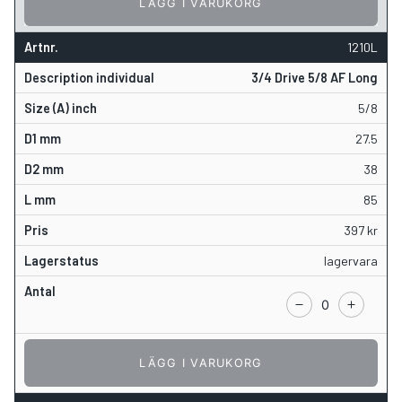
LÄGG I VARUKORG
1210L
3/4 Drive 5/8 AF Long
5/8
27.5
38
85
397
kr
lagervara
LÄGG I VARUKORG