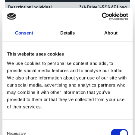
3/4 Drive 1-5/16 AF Long
1-5/16
50
Consent
Details
About
44
85
This website uses cookies
431
kr
We use cookies to personalise content and ads, to
lagervara
provide social media features and to analyse our traffic.
We also share information about your use of our site with
our social media, advertising and analytics partners who
may combine it with other information that you’ve
provided to them or that they’ve collected from your use
LÄGG I VARUKORG
of their services.
1222L
C
3/4 Drive 1-3/8 AF Long
Necessary
o