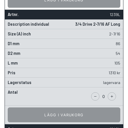
LÄGG I VARUKORG
1239L
3/4 Drive 2-7/16 AF Long
2-7/16
86
54
105
1310
kr
lagervara
LÄGG I VARUKORG