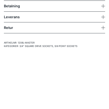
Betalning
Leverans
Retur
ARTIKELNR:
1208L-MASTER
KATEGORIER:
3/4" SQUARE DRIVE SOCKETS
,
SIX-POINT SOCKETS
Vi rekommenderar även:
Pin and Ring
Från:
36
kr