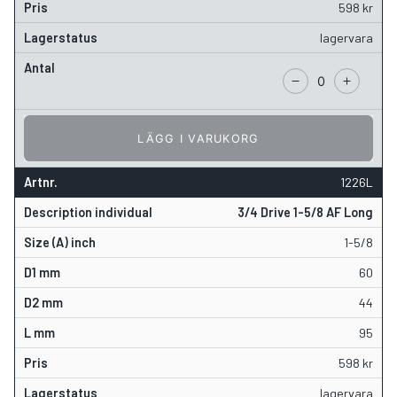
598
kr
lagervara
LÄGG I VARUKORG
1226L
3/4 Drive 1-5/8 AF Long
1-5/8
60
44
95
598
kr
lagervara