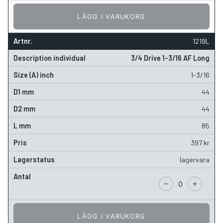
LÄGG I VARUKORG
1219L
3/4 Drive 1-3/16 AF Long
1-3/16
44
44
85
397
kr
lagervara
LÄGG I VARUKORG