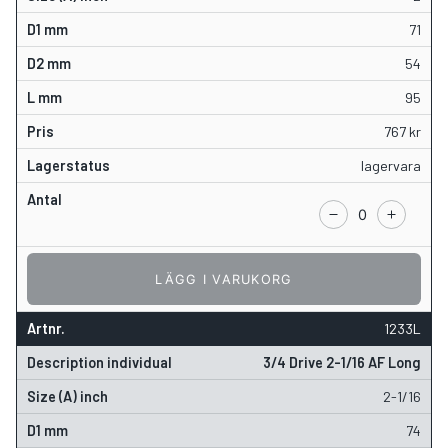
71
54
95
767
kr
lagervara
LÄGG I VARUKORG
1233L
3/4 Drive 2-1/16 AF Long
2-1/16
74