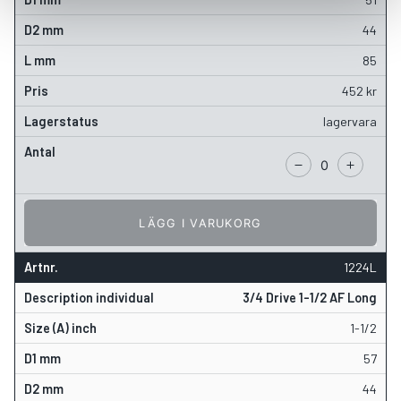
44
85
452
kr
lagervara
LÄGG I VARUKORG
1224L
3/4 Drive 1-1/2 AF Long
1-1/2
57
44