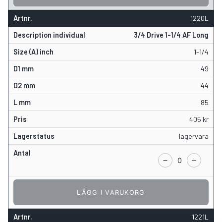
1220L
3/4 Drive 1-1/4 AF Long
1-1/4
49
44
85
405
kr
lagervara
LÄGG I VARUKORG
1221L