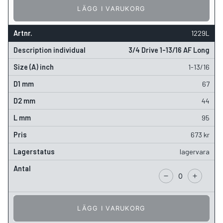
LÄGG I VARUKORG
1229L
3/4 Drive 1-13/16 AF Long
1-13/16
67
44
95
673
kr
lagervara
LÄGG I VARUKORG