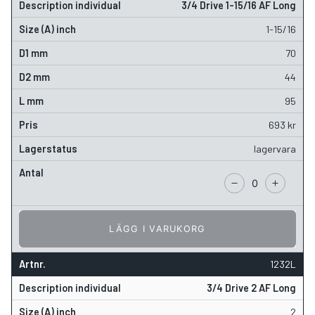
3/4 Drive 1-15/16 AF Long
1-15/16
70
44
95
693
kr
lagervara
LÄGG I VARUKORG
1232L
3/4 Drive 2 AF Long
2