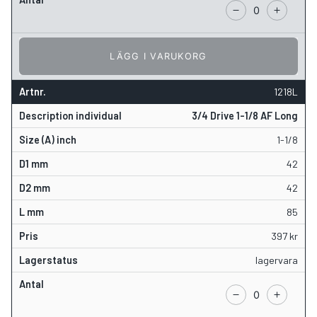
LÄGG I VARUKORG
1218L
3/4 Drive 1-1/8 AF Long
1-1/8
42
42
85
397
kr
lagervara