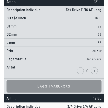
1211L
3/4 Drive 11/16 AF Long
11/16
29
38
85
397
kr
lagervara
LÄGG I VARUKORG
1212L
3/4 Drive 3/4 AF Long