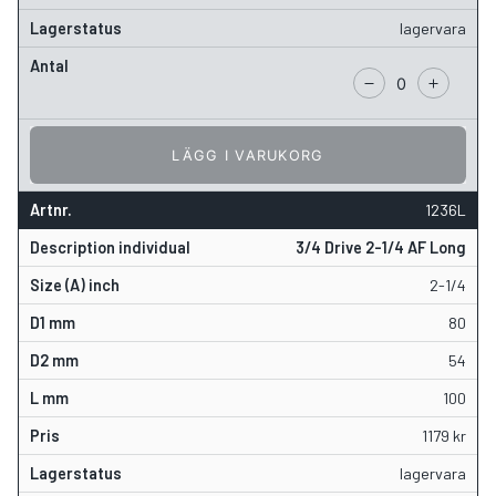
lagervara
LÄGG I VARUKORG
1236L
3/4 Drive 2-1/4 AF Long
2-1/4
80
54
100
1179
kr
lagervara