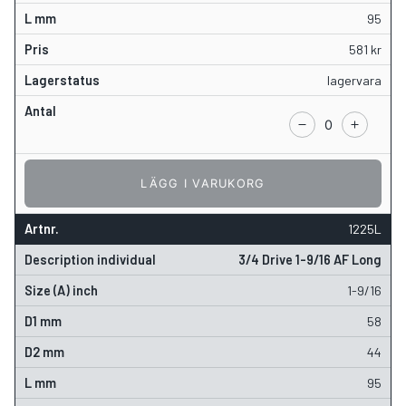
95
581
kr
lagervara
LÄGG I VARUKORG
1225L
3/4 Drive 1-9/16 AF Long
1-9/16
58
44
95