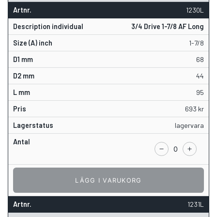
1230L
3/4 Drive 1-7/8 AF Long
1-7/8
68
44
95
693
kr
lagervara
LÄGG I VARUKORG
1231L