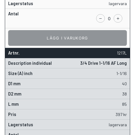
lagervara
LÄGG I VARUKORG
1217L
3/4 Drive 1-1/16 AF Long
1-1/16
40
38
85
397
kr
lagervara