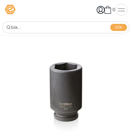
0
SÖK