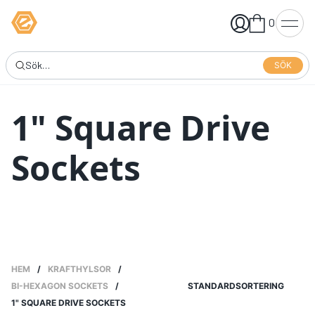
0
SÖK
1" Square Drive
Sockets
HEM
/
KRAFTHYLSOR
/
BI-HEXAGON SOCKETS
/
STANDARDSORTERING
1" SQUARE DRIVE SOCKETS