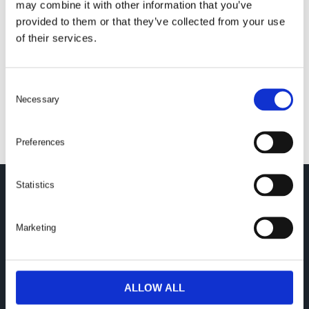
may combine it with other information that you’ve
provided to them or that they’ve collected from your use
of their services.
Gäller ej Wind Farm och specialtillverkade hylsor.
C
Necessary
o
n
s
Preferences
e
n
t
Statistics
HYLSEXPERTEN
S
e
Våra produkter är
Marketing
l
e
designade för att fungera i
c
t
ALLOW ALL
en krävande industriell
i