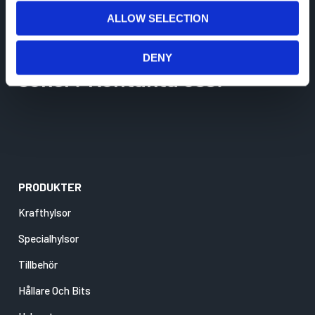
o
ALLOW SELECTION
n
miljö. Hittar du inte vad du
DENY
söker? Kontakta oss!
PRODUKTER
Krafthylsor
Specialhylsor
Tillbehör
Hållare Och Bits