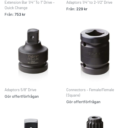
Extension Bar 1/4″ To 1″ Drive –
Adaptors 1/4″ to 2-1/2″ Drive
Quick Change
Från:
229
kr
Från:
753
kr
Adaptors 5/8″ Drive
Connectors – Female/Female
(Square)
Gör offertförfrågan
Gör offertförfrågan