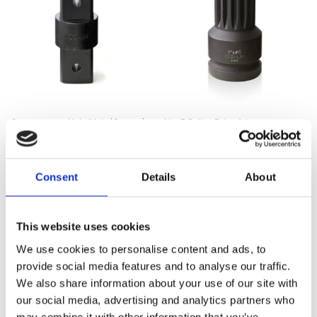
Connectors – Male/Male (Square)
No. 5 Spline Drive Adaptor
Gör offertförfrågan
Från:
1877
kr
Consent
Details
About
This website uses cookies
We use cookies to personalise content and ads, to
provide social media features and to analyse our traffic.
We also share information about your use of our site with
our social media, advertising and analytics partners who
may combine it with other information that you’ve