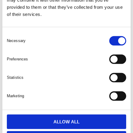
Quick Change Adaptor
Reducing Sleeve
provided to them or that they’ve collected from your use
Från:
417
kr
Från:
379
kr
of their services.
C
Necessary
o
n
s
Preferences
e
n
t
Statistics
S
Powerdrive Holder
Universal Joint
e
Marketing
Från:
565
kr
Från:
379
kr
l
e
Stort utbud av tillbehör
c
t
ALLOW ALL
i
Oavsett om du behöver standardlösningar eller