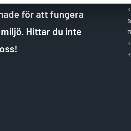
K
nade för att fungera
S
miljö. Hittar du inte
T
H
oss!
H