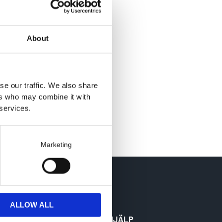
R
G
About
E
N
.
se our traffic. We also share
Gäller ej Wind Farm och specialtillverkade hylsor.
ers who may combine it with
 services.
Marketing
ALLOW ALL
RODUKTER
HJÄLP