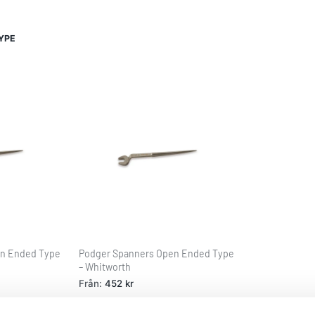
YPE
en Ended Type
Podger Spanners Open Ended Type
– Whitworth
Från:
452
kr