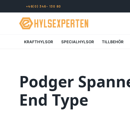
+46(0) 346- 130 80
KRAFTHYLSOR
SPECIALHYLSOR
TILLBEHÖR
Podger Spann
End Type