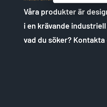
e
l
Våra produkter är desig
e
c
i en krävande industriell 
t
i
o
vad du söker? Kontakta 
n