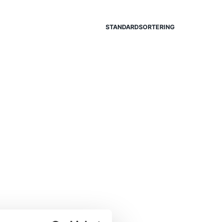
P
R
STANDARDSORTERING
O
D
U
K
T
E
R
I
V
A
R
U
K
O