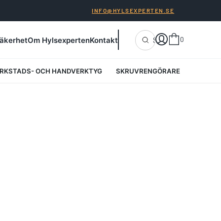
INFO@HYLSEXPERTEN.SE
0
äkerhet
Om Hylsexperten
Kontakt
SÖK
RKSTADS- OCH HANDVERKTYG
SKRUVRENGÖRARE
I
N
G
A