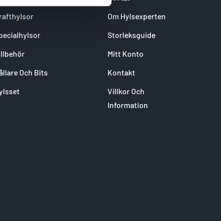
rafthylsor
Om Hylsexperten
pecialhylsor
Storleksguide
illbehör
Mitt Konto
ållare Och Bits
Kontakt
ylsset
Villkor Och
Information