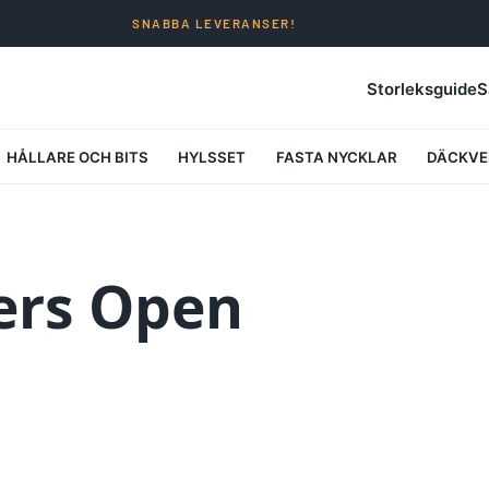
SNABBA LEVERANSER!
Storleksguide
S
HÅLLARE OCH BITS
HYLSSET
FASTA NYCKLAR
DÄCKVE
ers Open