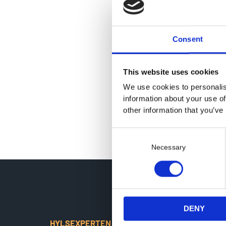
Consent
This website uses cookies
We use cookies to personalis
information about your use of
other information that you’ve
C
o
Necessary
n
s
e
n
t
DENY
S
HYLSEXPERTEN