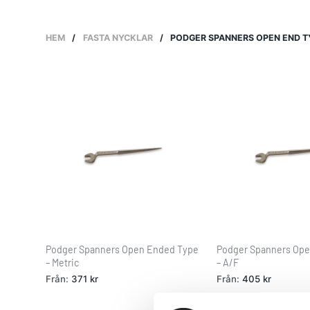
HEM
/
FASTA NYCKLAR
/
PODGER SPANNERS OPEN END T
Podger Spanners Open Ended Type
Podger Spanners Op
– Metric
– A/F
Från:
371
kr
Från:
405
kr