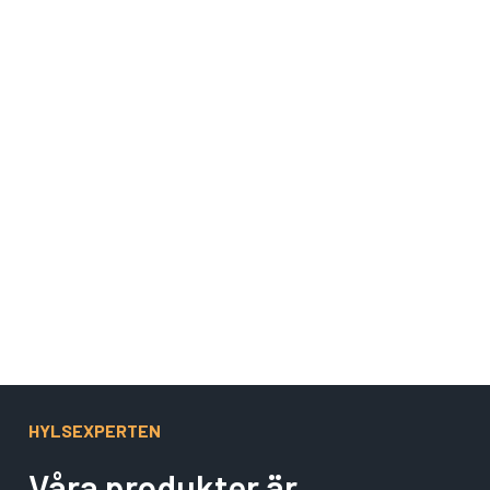
Gäller ej Wind Farm och specialtillverkade hylsor.
HYLSEXPERTEN
Våra produkter är