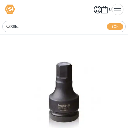
0
SÖK