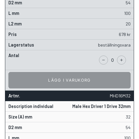
54
100
20
678
kr
beställningsvara
LÄGG I VARUKORG
MHD16M32
Male Hex Driver 1 Drive 32mm
32
54
100