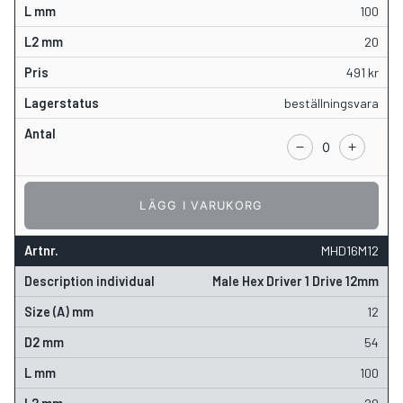
100
20
491
kr
beställningsvara
LÄGG I VARUKORG
MHD16M12
Male Hex Driver 1 Drive 12mm
12
54
100