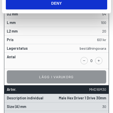
DENY
27
54
100
20
601
kr
beställningsvara
LÄGG I VARUKORG
MHD16M30
Male Hex Driver 1 Drive 30mm
30