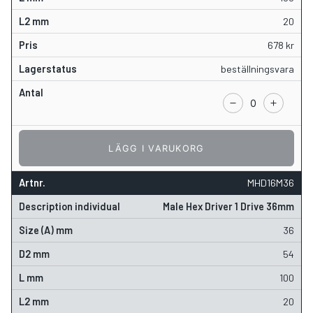
20
678
kr
beställningsvara
LÄGG I VARUKORG
MHD16M36
Male Hex Driver 1 Drive 36mm
36
54
100
20