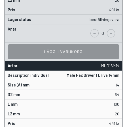
20
491
kr
beställningsvara
LÄGG I VARUKORG
MHD16M14
Male Hex Driver 1 Drive 14mm
14
54
100
20
491
kr