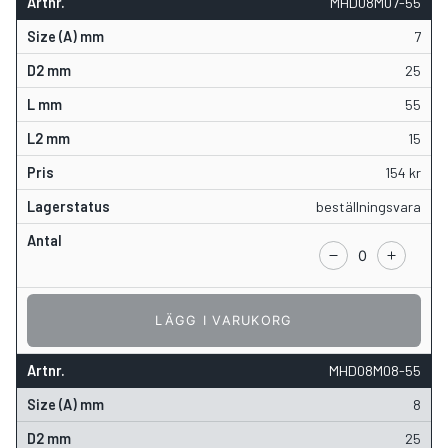
MHD08M07-55
7
25
55
15
154
kr
beställningsvara
LÄGG I VARUKORG
MHD08M08-55
8
25