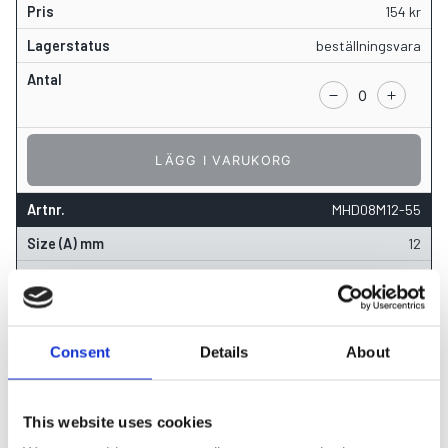
154
kr
beställningsvara
LÄGG I VARUKORG
MHD08M12-55
12
25
55
16
Consent
Details
About
154
kr
beställningsvara
This website uses cookies