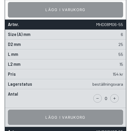
LÄGG I VARUKORG
MHD08M06-55
6
25
55
15
154
kr
beställningsvara
LÄGG I VARUKORG