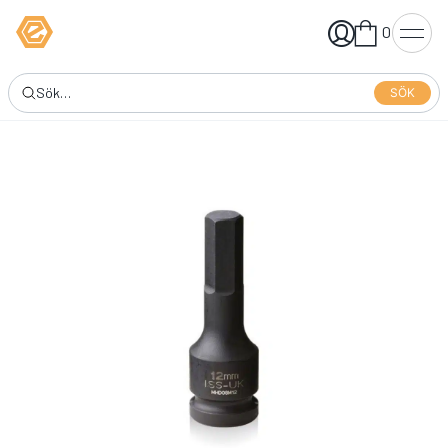
0
SÖK