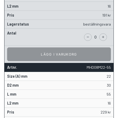
16
191
kr
beställningsvara
LÄGG I VARUKORG
MHD08M22-55
22
30
55
16
229
kr