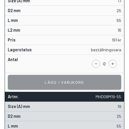
17
25
55
16
191
kr
beställningsvara
LÄGG I VARUKORG
MHD08M19-55
19
25
55