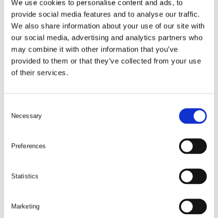
We use cookies to personalise content and ads, to
provide social media features and to analyse our traffic.
We also share information about your use of our site with
our social media, advertising and analytics partners who
LÄGG I VARUKORG
may combine it with other information that you’ve
provided to them or that they’ve collected from your use
MHD08M14-55
of their services.
14
25
C
55
Necessary
o
16
n
s
154
kr
Preferences
e
beställningsvara
n
t
Statistics
S
e
Marketing
l
LÄGG I VARUKORG