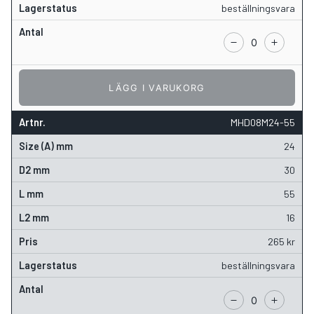
beställningsvara
LÄGG I VARUKORG
MHD08M24-55
24
30
55
16
265
kr
beställningsvara