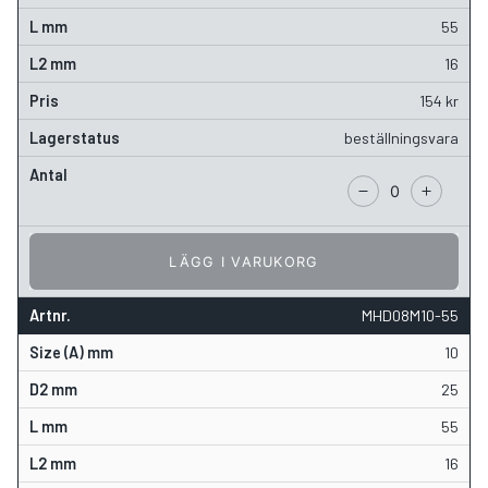
55
16
154
kr
beställningsvara
LÄGG I VARUKORG
MHD08M10-55
10
25
55
16