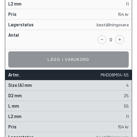
11
154
kr
beställningsvara
LÄGG I VARUKORG
MHD08M04-55
4
25
55
11
154
kr