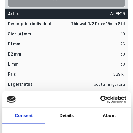
TW08M19
Thinwall 1/2 Drive 19mm Std
19
26
30
38
229
kr
beställningsvara
Consent
Details
About
LÄGG I VARUKORG
TW08M21