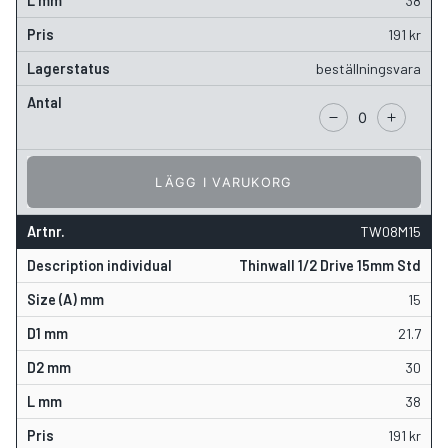
38
191
kr
beställningsvara
LÄGG I VARUKORG
TW08M15
Thinwall 1/2 Drive 15mm Std
15
21.7
30
38
191
kr