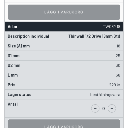
LÄGG I VARUKORG
TW08M18
Thinwall 1/2 Drive 18mm Std
18
25
30
38
229
kr
beställningsvara
LÄGG I VARUKORG