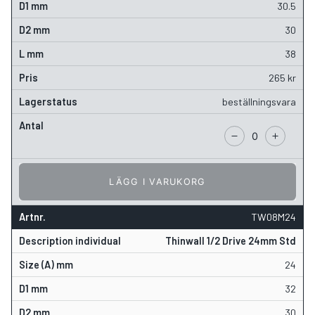
30.5
30
38
265
kr
beställningsvara
LÄGG I VARUKORG
TW08M24
Thinwall 1/2 Drive 24mm Std
24
32
30