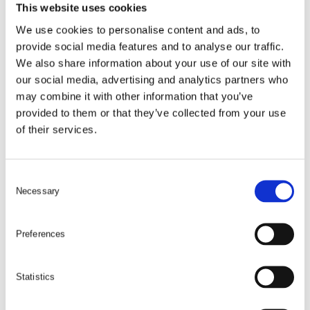
This website uses cookies
Thinwall 1/2 Drive 21mm Std
We use cookies to personalise content and ads, to
provide social media features and to analyse our traffic.
21
We also share information about your use of our site with
28
our social media, advertising and analytics partners who
30
may combine it with other information that you’ve
provided to them or that they’ve collected from your use
38
of their services.
265
kr
beställningsvara
C
Necessary
o
n
s
Preferences
e
LÄGG I VARUKORG
n
t
Statistics
TW08M22
S
Thinwall 1/2 Drive 22mm Std
e