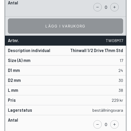
LÄGG I VARUKORG
TW08M17
Thinwall 1/2 Drive 17mm Std
17
24
30
38
229
kr
beställningsvara