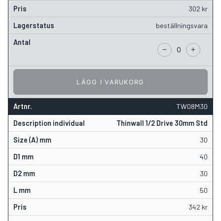
302
kr
beställningsvara
LÄGG I VARUKORG
TW08M30
Thinwall 1/2 Drive 30mm Std
30
40
30
50
342
kr