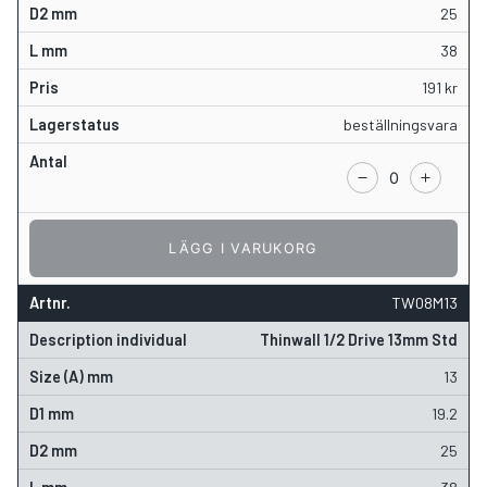
25
38
191
kr
beställningsvara
LÄGG I VARUKORG
TW08M13
Thinwall 1/2 Drive 13mm Std
13
19.2
25