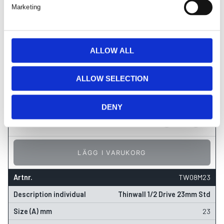
Marketing
22
l
e
29.5
c
30
t
ALLOW ALL
i
38
o
ALLOW SELECTION
265
kr
n
beställningsvara
DENY
LÄGG I VARUKORG
TW08M23
Thinwall 1/2 Drive 23mm Std
23