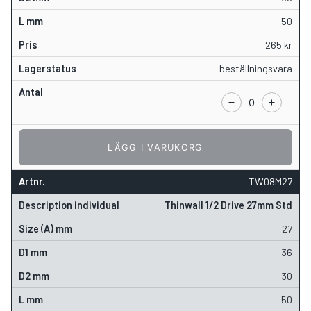
50
265
kr
beställningsvara
LÄGG I VARUKORG
TW08M27
Thinwall 1/2 Drive 27mm Std
27
36
30
50