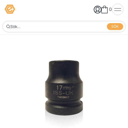
0
SÖK