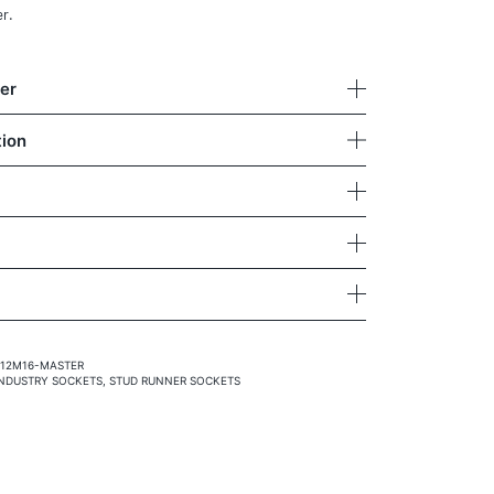
P
r.
R
O
jer
D
U
tion
K
T
E
R
I
V
A
R12M16-MASTER
INDUSTRY SOCKETS
,
STUD RUNNER SOCKETS
R
U
K
O