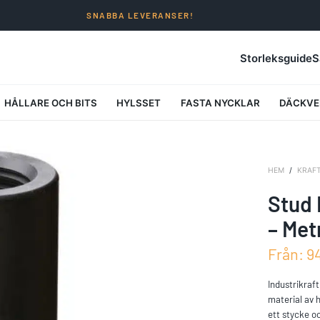
SNABBA LEVERANSER!
Storleksguide
S
HÅLLARE OCH BITS
HYLSSET
FASTA NYCKLAR
DÄCKVE
HEM
/
KRAF
Stud 
– Met
Från:
9
Industrikraf
material av h
ett stycke o