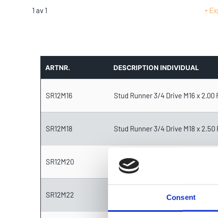
1
av
1
Ex
ARTNR.
DESCRIPTION INDIVIDUAL
SR12M16
Stud Runner 3/4 Drive M16 x 2.00 
SR12M18
Stud Runner 3/4 Drive M18 x 2.50 
SR12M20
Stud Runner 3/4 Drive M20 x 2.50
SR12M22
Stud Runner 3/4 Drive M22 x 2.50
Consent