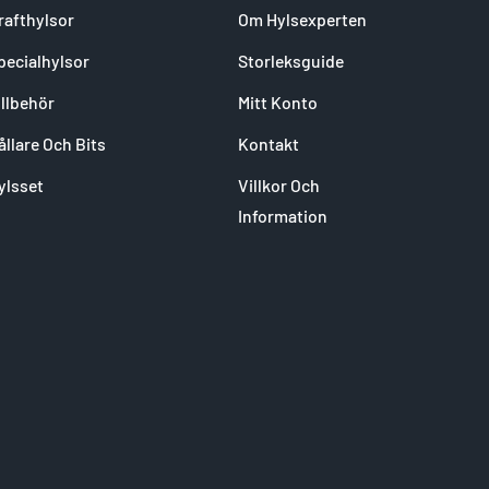
rafthylsor
Om Hylsexperten
pecialhylsor
Storleksguide
illbehör
Mitt Konto
ållare Och Bits
Kontakt
ylsset
Villkor Och
Information