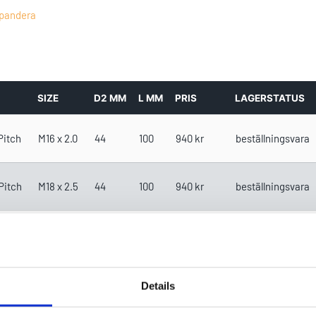
pandera
SIZE
D2 MM
L MM
PRIS
LAGERSTATUS
Pitch
M16 x 2.0
44
100
940
kr
beställningsvara
Pitch
M18 x 2.5
44
100
940
kr
beställningsvara
 Pitch
M20 x 2.5
44
100
940
kr
beställningsvara
 Pitch
M22 x 2.5
44
100
940
kr
beställningsvara
Details