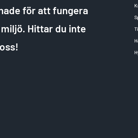
K
nade för att fungera
S
miljö. Hittar du inte
T
H
oss!
H