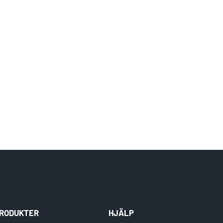
Gäller ej Wind Farm och specialtillverkade hylsor.
RODUKTER
HJÄLP