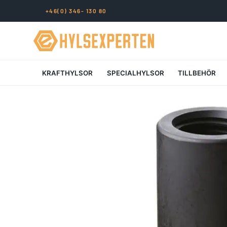
+46(0) 346- 130 80
KRAFTHYLSOR
SPECIALHYLSOR
TILLBEHÖR