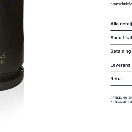
branschnivåe
Alla detal
Specifika
Betalning
Leverans
Retur
ARTIKELNR:
S
KATEGORIER: