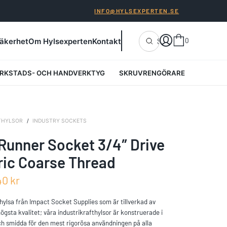
INFO@HYLSEXPERTEN.SE
0
äkerhet
Om Hylsexperten
Kontakt
SÖK
RKSTADS- OCH HANDVERKTYG
SKRUVRENGÖRARE
THYLSOR
/
INDUSTRY SOCKETS
Runner Socket 3/4″ Drive
ric Coarse Thread
I
40
kr
N
G
thylsa från Impact Socket Supplies som är tillverkad av
ögsta kvalitet; våra industrikrafthylsor är konstruerade i
A
ch smidda för den mest rigorösa användningen på alla