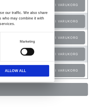
LÄGG I VARUKORG
se our traffic. We also share
ers who may combine it with
LÄGG I VARUKORG
 services.
LÄGG I VARUKORG
Marketing
LÄGG I VARUKORG
ALLOW ALL
LÄGG I VARUKORG