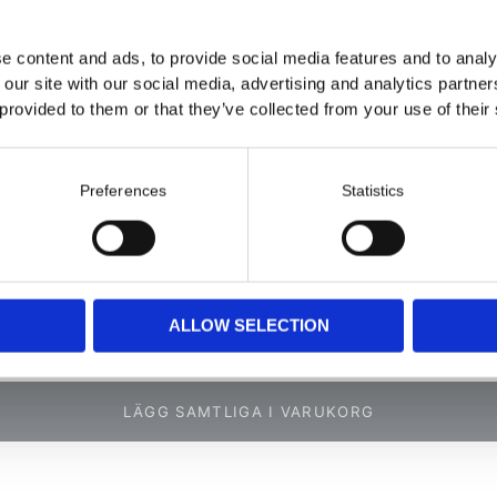
 Pitch
M24 x 3.0
44
100
1033
kr
beställningsvara
e content and ads, to provide social media features and to analy
 our site with our social media, advertising and analytics partn
Pitch
M27 x 3.0
44
100
1222
kr
beställningsvara
 provided to them or that they’ve collected from your use of their
 Pitch
M30 x 3.5
44
100
1222
kr
beställningsvara
Preferences
Statistics
 Pitch
M33 x 3.5
44
100
1408
kr
beställningsvara
 Pitch
M36 x 4.0
44
100
1502
kr
beställningsvara
ALLOW SELECTION
LÄGG SAMTLIGA I VARUKORG