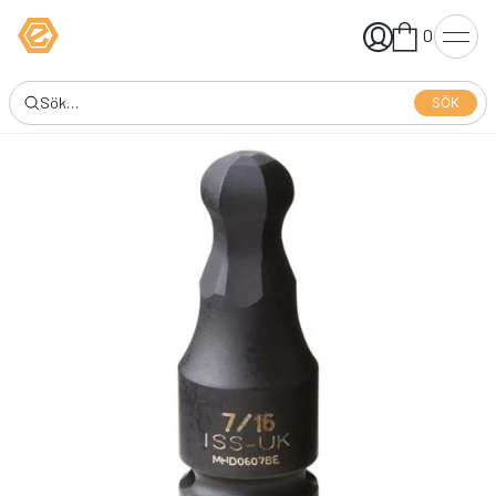
0
SÖK