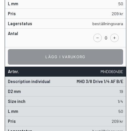
50
209
kr
beställningsvara
LÄGG I VARUKORG
MHD0604BE
MHD 3/8 Drive 1/4 AF B/E
19
1/4
50
209
kr