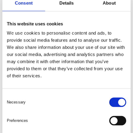
Consent
Details
About
1/2
50
This website uses cookies
209
kr
We use cookies to personalise content and ads, to
beställningsvara
provide social media features and to analyse our traffic.
We also share information about your use of our site with
our social media, advertising and analytics partners who
may combine it with other information that you’ve
provided to them or that they’ve collected from your use
LÄGG I VARUKORG
of their services.
MHD0609BE
MHD 3/8 Drive 9/16 AF B/E
C
Necessary
o
19
n
9/16
s
Preferences
e
50
n