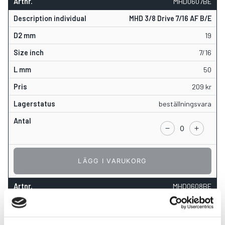
MHD0607BE
MHD 3/8 Drive 7/16 AF B/E
19
7/16
50
209
kr
beställningsvara
LÄGG I VARUKORG
MHD0608BE
MHD 3/8 Drive 1/2 AF B/E
19