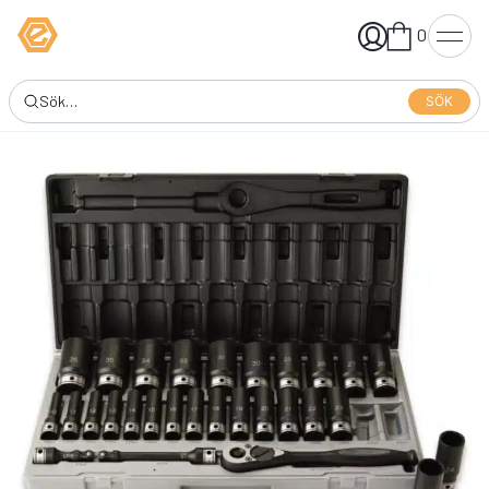
0
SÖK