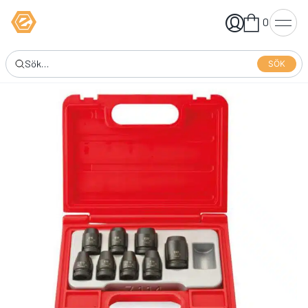
0
SÖK