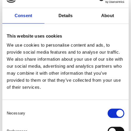
LÄGG I VARUKORG
Consent
Details
About
LÄGG SAMTLIGA I VARUKORG
This website uses cookies
We use cookies to personalise content and ads, to
provide social media features and to analyse our traffic.
We also share information about your use of our site with
our social media, advertising and analytics partners who
may combine it with other information that you’ve
provided to them or that they’ve collected from your use
of their services.
C
Necessary
o
n
s